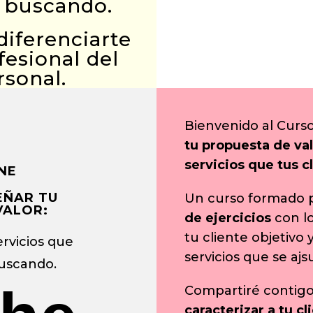
n buscando.
Social media
diferenciarte
management
esional del
rsonal.
Publicidad en
internet
Bienvenido al Curs
Posicionamiento
web
tu propuesta de val
servicios que tus c
NE
EÑAR TU
Un curso formado 
VALOR:
de ejercicios
con l
tu cliente objetivo 
ervicios que
servicios que se aj
buscando.
Compartiré contig
caracterizar a tu c