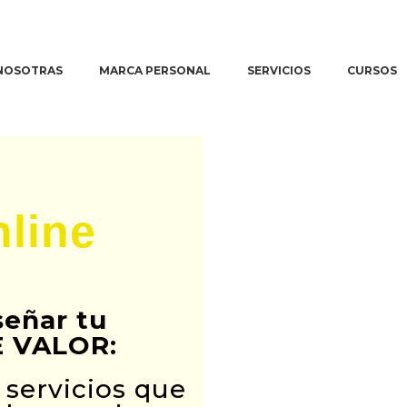
NOSOTRAS
MARCA PERSONAL
SERVICIOS
CURSOS
¿ERES COACH?
Formaci
marketin
para em
EMPRESAS DE
In comp
INGENIERÍA Y
line
MEDIO
AMBIENTE
Imagen
corporativa
señar tu
 VALOR:
Diseño web
emocional
 servicios que
Copywriting