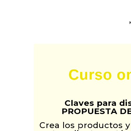
Ir
Ir
a
al
navegación
contenido
principal
principal
Curso on
Claves para di
PROPUESTA DE
Crea los productos y