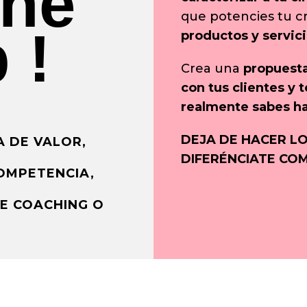
the
que potencies tu cr
 !
productos y servici
Crea una
propuesta
con tus clientes y t
realmente sabes ha
DEJA DE HACER L
A DE VALOR,
DIFERÉNCIATE CO
COMPETENCIA,
DE COACHING O