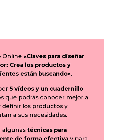
o Online
«Claves para diseñar
or: Crea los productos y
lientes están buscando».
por
5 vídeos y un cuadernillo
os que podrás conocer mejor a
y definir los productos y
sutan a sus necesidades.
o algunas
técnicas para
liente de forma efectiva
y para