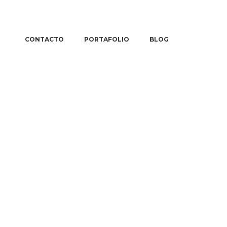
CONTACTO
PORTAFOLIO
BLOG
ón en
g digital
presas –
any