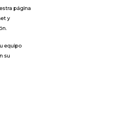
uestra página
et y
ón.
su equipo
n su