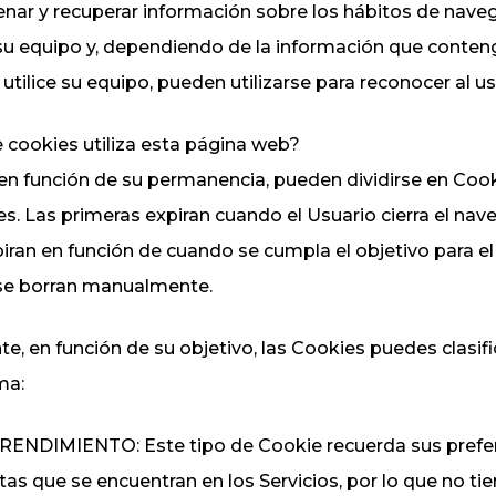
nar y recuperar información sobre los hábitos de nave
su equipo y, dependiendo de la información que conteng
Social media
management
utilice su equipo, pueden utilizarse para reconocer al us
Publicidad en
 cookies utiliza esta página web?
internet
en función de su permanencia, pueden dividirse en Coo
Posicionamiento
. Las primeras expiran cuando el Usuario cierra el nav
web
ran en función de cuando se cumpla el objetivo para el
se borran manualmente.
e, en función de su objetivo, las Cookies puedes clasifi
ma:
ENDIMIENTO: Este tipo de Cookie recuerda sus prefer
tas que se encuentran en los Servicios, por lo que no ti