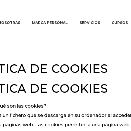
NOSOTRAS
MARCA PERSONAL
SERVICIOS
CURSOS
¿ERES COACH?
Formaci
marketin
para em
EMPRESAS DE
TICA DE COOKIES
In comp
INGENIERÍA Y
MEDIO
AMBIENTE
TICA DE COOKIES
Imagen
corporativa
Qué son las cookies?
Diseño web
 un fichero que se descarga en su ordenador al accede
emocional
 páginas web. Las cookies permiten a una página web, 
Copywriting