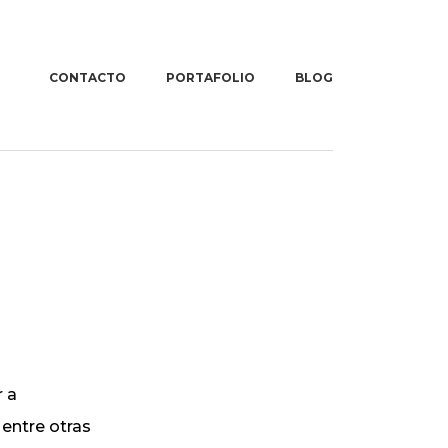
CONTACTO
PORTAFOLIO
BLOG
ón en
g digital
presas –
any
r a
entre otras