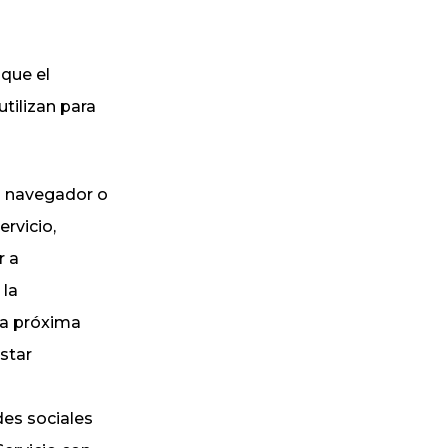
que el
utilizan para
el navegador o
rvicio,
r a
 la
 la próxima
estar
des sociales