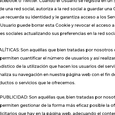
cebook o Twitter. Cuando el Usuario se registra en un 
de una red social, autoriza a la red social a guardar una
ue recuerda su identidad y le garantiza acceso a los Ser
l Usuario puede borrar esta Cookie y revocar el acceso a 
s sociales actualizando sus preferencias en la red soci
ÍTICAS: Son aquéllas que bien tratadas por nosotros 
 permiten cuantificar el número de usuarios y así realiza
adístico de la utilización que hacen los usuarios del serv
analiza su navegación en nuestra página web con el fin d
ductos o servicios que le ofrecemos.
UBLICIDAD: Son aquéllas que, bien tratadas por nosot
 permiten gestionar de la forma más eficaz posible la of
icitarios que hay en la página web, adecuando el conte