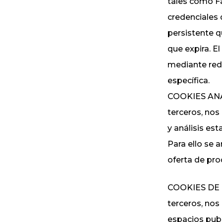
tales como Fa
credenciales 
persistente q
que expira. E
mediante rede
específica.
COOKIES ANAL
terceros, nos
y análisis est
Para ello se 
oferta de pro
COOKIES DE P
terceros, nos
espacios publ