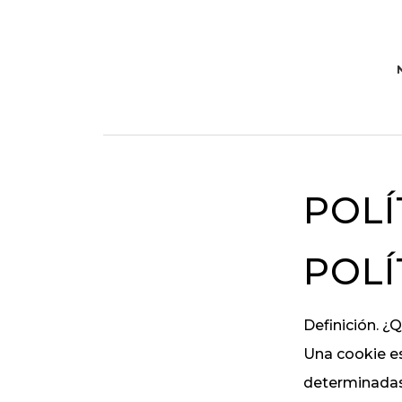
Ir
Ir
a
al
navegación
contenido
principal
principal
POLÍ
POLÍ
Definición. ¿
Una cookie es
determinadas