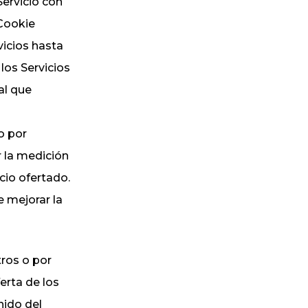
Servicio con
 Cookie
vicios hasta
los Servicios
al que
o por
r la medición
icio ofertado.
e mejorar la
ros o por
erta de los
nido del