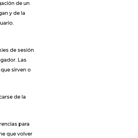
gación de un
an y de la
uario.
kies de sesión
egador. Las
 que sirven o
carse de la
encias para
ene que volver