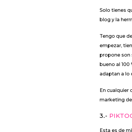
Solo tienes q
blog y la her
Tengo que dec
empezar, tien
propone son s
bueno al 100 
adaptan a lo 
En cualquier 
marketing de
3.-
PIKTO
Esta es de mi