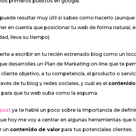
 los primeros puestos en google.
Social media
 puede resultar muy útil si sabes como hacerlo (aunqu
management
ner en cuenta que posicionar tu web de forma natural, es
Publicidad en
dad, lleva su tiempo).
internet
rte a escribir en tu recién estrenado blog como un loco
Posicionamiento
web
e desarrolles un Plan de Marketing on-line que te per
 cliente objetivo, a tu competencia, el producto o servic
avés de tu blog y redes sociales, y cuál es el
contenido
r
para que tu web suba como la espuma.
 post
ya te hablé un poco sobre la importancia de definir
 que hoy me voy a centrar en algunas herramientas que 
r un
contenido de valor
para tus potenciales clientes.