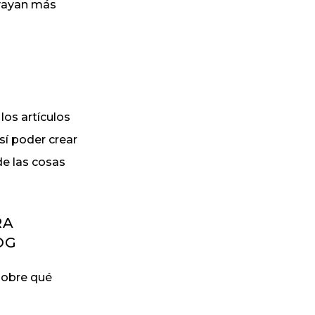
 vayan más
los artículos
sí poder crear
de las cosas
RA
OG
 sobre qué