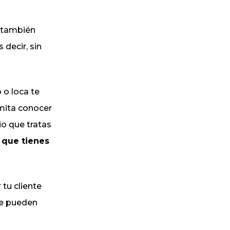
e también
 decir, sin
 o loca te
mita conocer
io que tratas
 que tienes
 tu cliente
te pueden