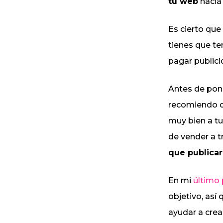
tu web
hacia
Es cierto que
tienes que te
pagar publici
Antes de pone
recomiendo qu
muy bien a tu
de vender a tr
que publica
En mi
último
objetivo, así
ayudar a crea