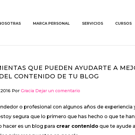
NOSOTRAS
MARCA PERSONAL
SERVICIOS
CURSOS
¿ERES COACH?
Formaci
marketin
para em
EMPRESAS DE
In comp
INGENIERÍA Y
MIENTAS QUE PUEDEN AYUDARTE A MEJ
MEDIO
DEL CONTENIDO DE TU BLOG
AMBIENTE
 2016
Por
Gracia
Dejar un comentario
Imagen
corporativa
ndedor o profesional con algunos años de experiencia 
Diseño web
stoy segura que lo primero que has hecho o que te han
emocional
hacer es un blog para
crear contenido
que te ayude 
Copywriting