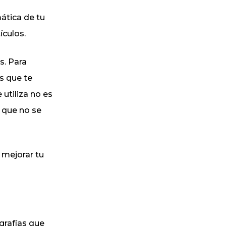
mática de tu
ículos.
s. Para
os que te
utiliza no es
 que no se
 mejorar tu
ografías que