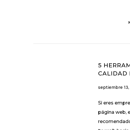
Ir
Ir
a
al
navegación
contenido
principal
principal
5 HERRA
CALIDAD 
septiembre 13,
Si eres empre
página web, e
recomendado 