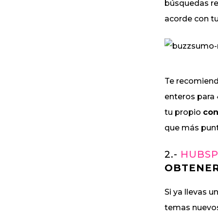
búsquedas re
acorde con tu
Te recomiendo
enteros para 
tu propio
con
que más puntú
2.-
HUBSP
OBTENER
Si ya llevas 
temas nuevos 