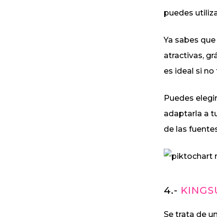
puedes utiliz
Ya sabes que 
atractivas, gr
es ideal si 
Puedes elegir
adaptarla a t
de las fuentes
4.-
KINGS
Se trata de u