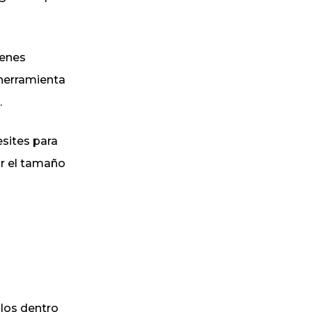
genes
 herramienta
.
esites para
ar el tamaño
ulos dentro