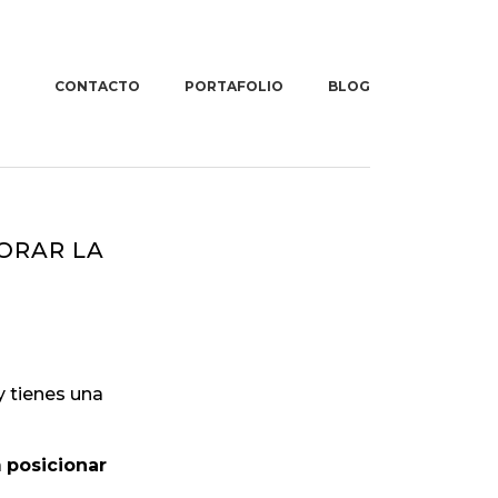
CONTACTO
PORTAFOLIO
BLOG
ón en
g digital
presas –
any
ORAR LA
y tienes una
a
posicionar