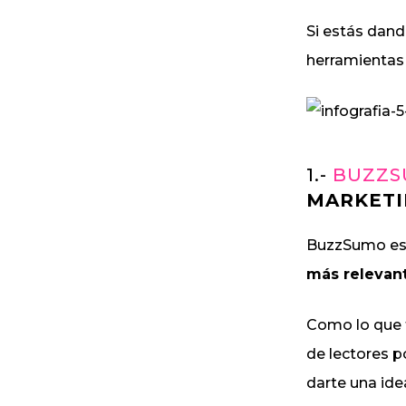
Si estás dand
herramientas
1.-
BUZZ
MARKETI
BuzzSumo es u
más relevan
Como lo que t
de lectores p
darte una ide