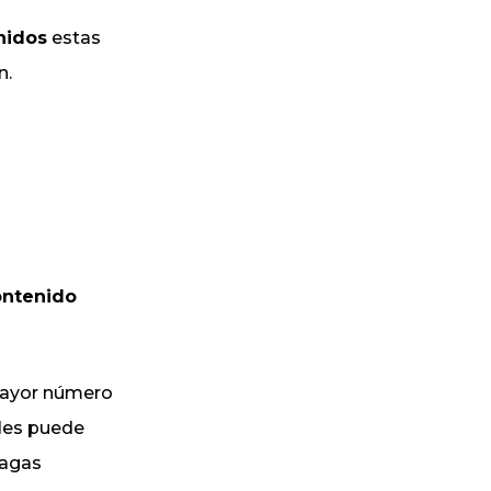
nidos
estas
n.
ontenido
 mayor número
ales puede
hagas