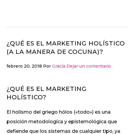
Ir
Ir
a
al
navegación
contenido
principal
principal
¿QUÉ ES EL MARKETING HOLÍSTICO
(A LA MANERA DE COCUNA)?
febrero 20, 2018
Por
Gracia
Dejar un comentario
¿QUÉ ES EL MARKETING
HOLÍSTICO?
El holismo del griego hólos («todo») es una
posición metodologíca y epistemológica que
defiende que los sistemas de cualquier tipo, ya