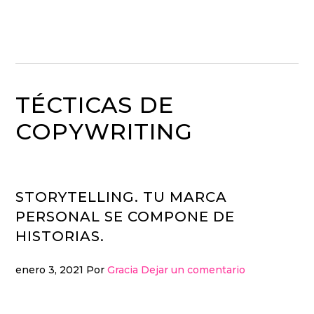
Ir
Ir
a
al
navegación
contenido
principal
principal
TÉCTICAS DE
COPYWRITING
STORYTELLING. TU MARCA
PERSONAL SE COMPONE DE
HISTORIAS.
enero 3, 2021
Por
Gracia
Dejar un comentario